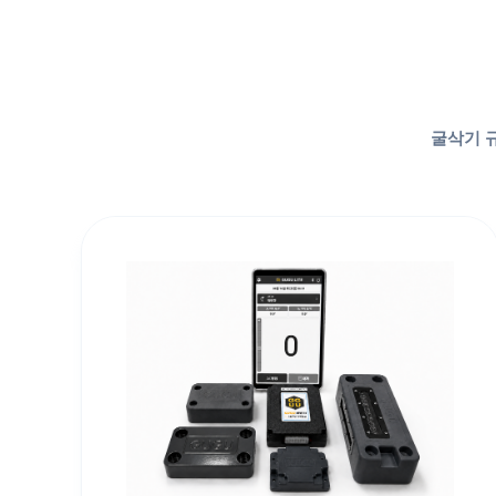
굴삭기 규